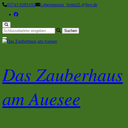
Zum
05743 9285192
Lebenspraxis_Spirit2L@live.de
Inhalt
springen
Suchst
du
nach
etwas?
Das Zauberhaus
am Auesee