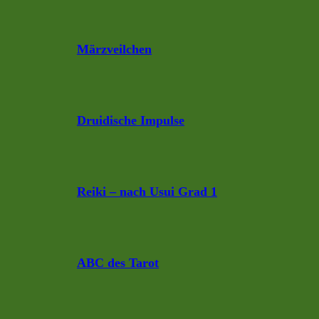
Märzveilchen
Druidische Impulse
Reiki – nach Usui Grad 1
ABC des Tarot