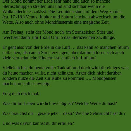
Der Mond kommt der Erde sehr nahe und auch so manche
Sternschnuppen streifen uns und sind sichtbar wenn die
Wolkendecke es zulässt. Die Leoniden sind auf dem Weg zu uns.
(ca. 17./18.) Venus, Jupiter und Saturn leuchten abwechselt um die
Wette. Also auch ohne Mondfinsternis eine magische Zeit.
Am Freitag steht der Mond noch im Sternzeichen Stier und
wechselt dann um 15:33 Uhr in das Sternzeichen Zwillinge.
Er geht also von der Erde in die Luft … das kann so manchen Sturm
entfachen, also auch Streit erzeugen, aber dadurch lösen sich auch
viele vermeintliche Hindernisse einfach in Luft auf.
Vielleicht bist du heute voller Tatkraft und doch wird dir einiges was
du heute machen willst, nicht gelingen. Ärger dich nicht darüber,
sondern nutze die Zeit zur Ruhe zu kommen …. Mondpausen
machen uns oft schwierig.
Frag dich doch mal:
Was dir im Leben wirklich wichtig ist? Welche Werte du hast?
Was brauchst du – gerade jetzt – dazu? Welche Sehnsucht hast du?
Und was davon kannst du dir erfüllen?