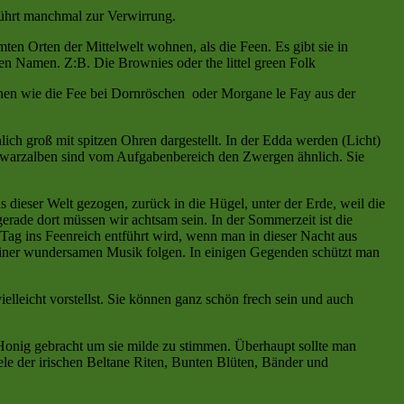
führt manchmal zur Verwirrung.
ten Orten der Mittelwelt wohnen, als die Feen. Es gibt sie in
en Namen. Z:B. Die Brownies oder the littel green Folk
nnen wie die Fee bei Dornröschen oder Morgane le Fay aus der
h groß mit spitzen Ohren dargestellt. In der Edda werden (Licht)
Schwarzalben sind vom Aufgabenbereich den Zwergen ähnlich. Sie
dieser Welt gezogen, zurück in die Hügel, unter der Erde, weil die
rade dort müssen wir achtsam sein. In der Sommerzeit ist die
Tag ins Feenreich entführt wird, wenn man in dieser Nacht aus
ndeiner wundersamen Musik folgen. In einigen Gegenden schützt man
vielleicht vorstellst. Sie können ganz schön frech sein und auch
 Honig gebracht um sie milde zu stimmen. Überhaupt sollte man
ele der irischen Beltane Riten, Bunten Blüten, Bänder und