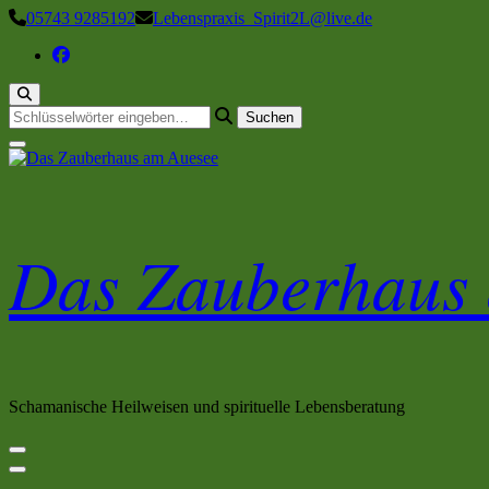
Zum
05743 9285192
Lebenspraxis_Spirit2L@live.de
Inhalt
springen
Suchst
du
nach
etwas?
Das Zauberhaus
Schamanische Heilweisen und spirituelle Lebensberatung