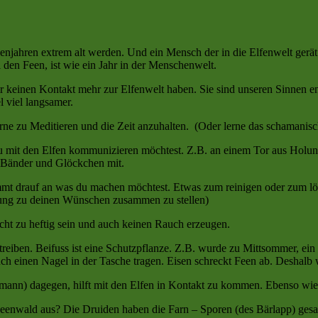
njahren extrem alt werden. Und ein Mensch der in die Elfenwelt gerät 
i den Feen, ist wie ein Jahr in der Menschenwelt.
ir keinen Kontakt mehr zur Elfenwelt haben. Sie sind unseren Sinnen
l viel langsamer.
ne zu Meditieren und die Zeit anzuhalten. (Oder lerne das schamanisc
du mit den Elfen kommunizieren möchtest. Z.B. an einem Tor aus Holu
te Bänder und Glöckchen mit.
t drauf an was du machen möchtest. Etwas zum reinigen oder zum löse
erung zu deinen Wünschen zusammen zu stellen)
icht zu heftig sein und auch keinen Rauch erzeugen.
rtreiben. Beifuss ist eine Schutzpflanze. Z.B. wurde zu Mittsommer, ein
ch einen Nagel in der Tasche tragen. Eisen schreckt Feen ab. Deshal
rmann) dagegen, hilft mit den Elfen in Kontakt zu kommen. Ebenso wi
Feenwald aus? Die Druiden haben die Farn – Sporen (des Bärlapp) ges