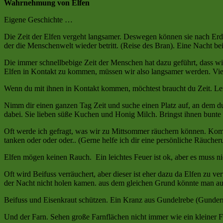
Wahrnehmung von Elfen
Eigene Geschichte …
Die Zeit der Elfen vergeht langsamer. Deswegen können sie nach Erde
der die Menschenwelt wieder betritt. (Reise des Bran). Eine Nacht be
Die immer schnellbebige Zeit der Menschen hat dazu geführt, dass w
Elfen in Kontakt zu kommen, müssen wir also langsamer werden. Vie
Wenn du mit ihnen in Kontakt kommen, möchtest braucht du Zeit. Ler
Nimm dir einen ganzen Tag Zeit und suche einen Platz auf, an dem 
dabei. Sie lieben süße Kuchen und Honig Milch. Bringst ihnen bun
Oft werde ich gefragt, was wir zu Mittsommer räuchern können. Komm
tanken oder oder oder.. (Gerne helfe ich dir eine persönliche Räuch
Elfen mögen keinen Rauch. Ein leichtes Feuer ist ok, aber es muss n
Oft wird Beifuss verräuchert, aber dieser ist eher dazu da Elfen zu ve
der Nacht nicht holen kamen. aus dem gleichen Grund könnte man au
Beifuss und Eisenkraut schützen. Ein Kranz aus Gundelrebe (Gunde
Und der Farn. Sehen große Farnflächen nicht immer wie ein kleiner 