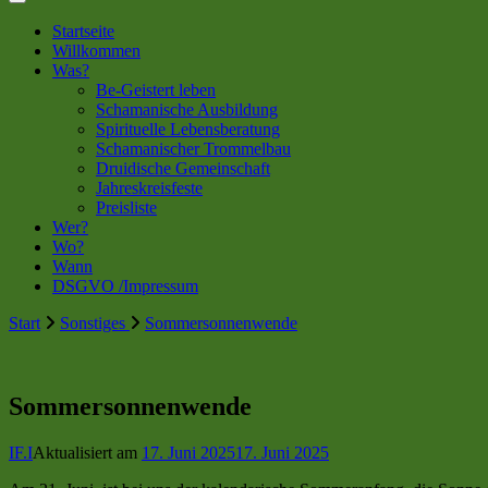
Startseite
Willkommen
Was?
Be-Geistert leben
Schamanische Ausbildung
Spirituelle Lebensberatung
Schamanischer Trommelbau
Druidische Gemeinschaft
Jahreskreisfeste
Preisliste
Wer?
Wo?
Wann
DSGVO /Impressum
Start
Sonstiges
Sommersonnenwende
Sommersonnenwende
IF.I
Aktualisiert am
17. Juni 2025
17. Juni 2025