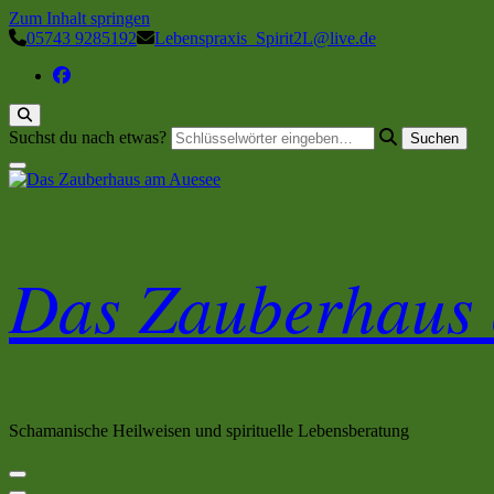
Zum Inhalt springen
05743 9285192
Lebenspraxis_Spirit2L@live.de
Suchst du nach etwas?
Das Zauberhaus
Schamanische Heilweisen und spirituelle Lebensberatung