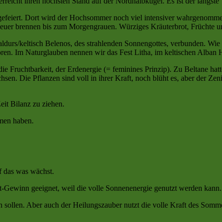
erreicht ihren höchsten Stand auf der Nordhalbkugel. Es ist der läng
feiert. Dort wird der Hochsommer noch viel intensiver wahrgenommen, 
ie Feuer brennen bis zum Morgengrauen. Würziges Kräuterbrot, Früchte
durs/keltisch Belenos, des strahlenden Sonnengottes, verbunden. Wie 
n. Im Naturglauben nennen wir das Fest Litha, im keltischen Alban He
ie Fruchtbarkeit, der Erdenergie (= feminines Prinzip). Zu Beltane hatt
sen. Die Pflanzen sind voll in ihrer Kraft, noch blüht es, aber der Zen
 Zeit Bilanz zu ziehen.
ommen haben.
uf das was wächst.
ft-Gewinn geeignet, weil die volle Sonnenenergie genutzt werden kan
 sollen. Aber auch der Heilungszauber nutzt die volle Kraft des Somm