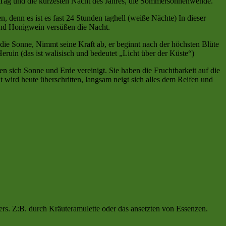
ste Tag und die kürzesten Nacht des Jahres, die Sommersonnenwende.
denn es ist es fast 24 Stunden taghell (weiße Nächte) In dieser
 und Honigwein versüßen die Nacht.
die Sonne, Nimmt seine Kraft ab, er beginnt nach der höchsten Blüte
ruin (das ist walisisch und bedeutet „Licht über der Küste“)
en sich Sonne und Erde vereinigt. Sie haben die Fruchtbarkeit auf die
it wird heute überschritten, langsam neigt sich alles dem Reifen und
n.
ers. Z:B. durch Kräuteramulette oder das ansetzten von Essenzen.