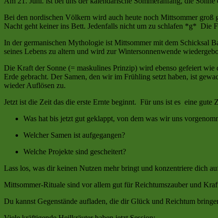
Am 21. Juni. ist bei uns der kalendarische Sommeranfang, die Sonne 
Bei den nordischen Völkern wird auch heute noch Mittsommer groß ge
Nacht geht keiner ins Bett. Jedenfalls nicht um zu schlafen *g* D
In der germanischen Mythologie ist Mittsommer mit dem Schicksal Bal
seines Lebens zu altern und wird zur Wintersonnenwende wiedergebore
Die Kraft der Sonne (= maskulines Prinzip) wird ebenso gefeiert wie d
Erde gebracht. Der Samen, den wir im Frühling setzt haben, ist gewach
wieder Auflösen zu.
Jetzt ist die Zeit das die erste Ernte beginnt. Für uns ist es eine gute
Was hat bis jetzt gut geklappt, von dem was wir uns vorgen
Welcher Samen ist aufgegangen?
Welche Projekte sind gescheitert?
Lass los, was dir keinen Nutzen mehr bringt und konzentriere dich a
Mittsommer-Rituale sind vor allem gut für Reichtumszauber und Kra
Du kannst Gegenstände aufladen, die dir Glück und Reichtum bringen
Viele kräftigende Heilkräuter haben jetzt Session: