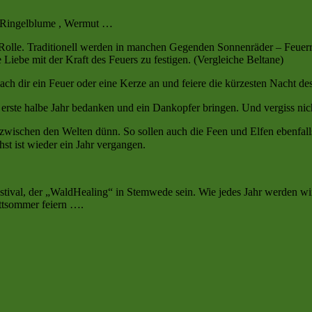
t, Ringelblume , Wermut …
e Rolle. Traditionell werden in manchen Gegenden Sonnenräder – Feuer
Liebe mit der Kraft des Feuers zu festigen. (Vergleiche Beltane)
Mach dir ein Feuer oder eine Kerze an und feiere die kürzesten Nacht des
s erste halbe Jahr bedanken und ein Dankopfer bringen. Und vergiss ni
 zwischen den Welten dünn. So sollen auch die Feen und Elfen ebenfall
t ist wieder ein Jahr vergangen.
estival, der „WaldHealing“ in Stemwede sein. Wie jedes Jahr werden w
ttsommer feiern ….