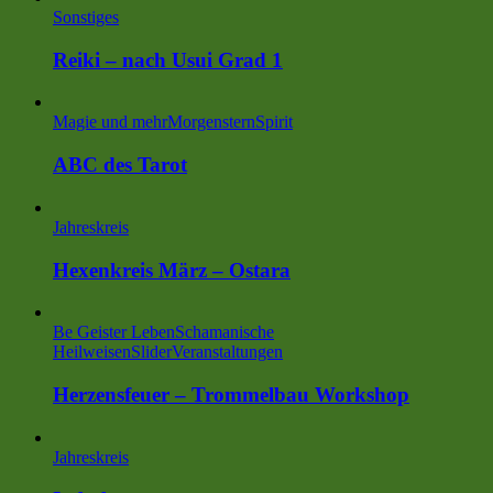
Sonstiges
Reiki – nach Usui Grad 1
Magie und mehr
MorgensternSpirit
ABC des Tarot
Jahreskreis
Hexenkreis März – Ostara
Be Geister Leben
Schamanische
Heilweisen
Slider
Veranstaltungen
Herzensfeuer – Trommelbau Workshop
Jahreskreis