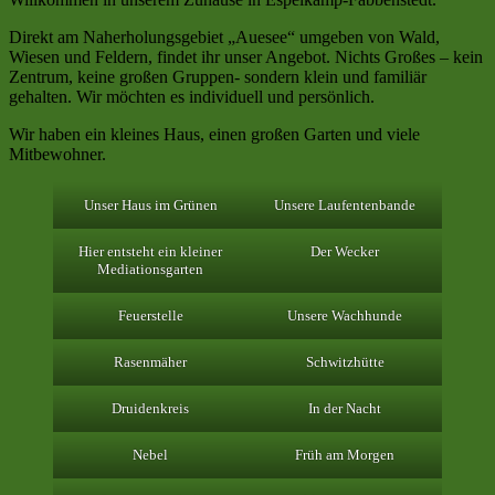
Direkt am Naherholungsgebiet „Auesee“ umgeben von Wald,
Wiesen und Feldern, findet ihr unser Angebot. Nichts Großes – kein
Zentrum, keine großen Gruppen- sondern klein und familiär
gehalten. Wir möchten es individuell und persönlich.
Wir haben ein kleines Haus, einen großen Garten und viele
Mitbewohner.
Unser Haus im Grünen
Unsere Laufentenbande
Hier entsteht ein kleiner
Der Wecker
Mediationsgarten
Feuerstelle
Unsere Wachhunde
Rasenmäher
Schwitzhütte
Druidenkreis
In der Nacht
Nebel
Früh am Morgen