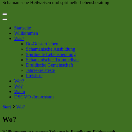
Schamanische Heilweisen und spirituelle Lebensberatung
Startseite
Willkommen
Was?
Be-Geistert leben
Schamanische Ausbildung
Spirituelle Lebensberatung
Schamanischer Trommelbau
Druidische Gemeinschaft
Jahreskreisfeste
Preisliste
Wer?
Wo?
Wann
DSGVO /Impressum
Start
Wo?
Wo?
Willkommen in unserem Zuhause in Espelkamp-Fabbenstedt.