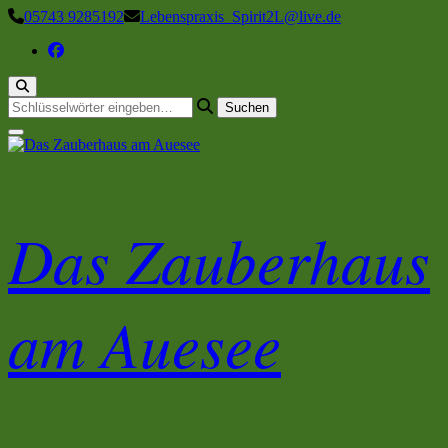
Zum
05743 9285192
Lebenspraxis_Spirit2L@live.de
Inhalt
springen
Suchst
du
nach
etwas?
Das Zauberhaus
am Auesee