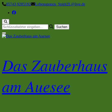
Zum
05743 9285192
Lebenspraxis_Spirit2L@live.de
Inhalt
springen
Suchst
du
nach
etwas?
Das Zauberhaus
am Auesee