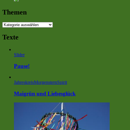
Themen
Themen
Texte
Slider
Pause!
Jahreskreis
MorgensternSpirit
Maigrün und Liebesglück