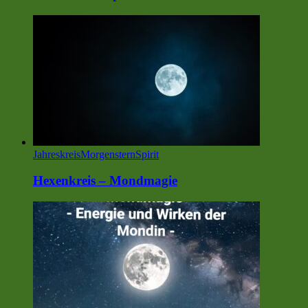
Jahreskreis
MorgensternSpirit
Hexenkreis – Mondmagie