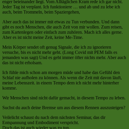
enger beieinander liegt. Vom Alltäglichen Kram rede ich gar nicht.
Jeder Tag ist verplant. Ich funktioniere … und ab und zu lebe ich
auch, beim Trommeln, beim Spaziergehen,
Aber auch das ist immer mit etwas zu Tun verbunden. Und dann
gibt es noch Menschen, die auch Zeit von mir wollen. Zum reisen,
zum Kartenlegen oder einfach zum zuhören. Mach ich alles gerne.
Aber es ist nicht meine Zeit, keine Me-Time.
Mein Körper sendet oft genug Signale, die ich zu ignorieren
versuche, bis es nicht mehr geht. (Long Covid mit PEM falls es
jemanden was sagt) Und es geht immer öfter nichts mehr. Aber auch
das ist nicht erholsam.
Ich fühle mich schon am morgen müde und habe das Gefühl den
Schlaf nie aufholen zu können. Als wenn die Zeit mit davon läuft,
meine Lebenszeit. in einem Tempo dem ich nicht mehr hinterher
komme.
Wir Menschen sind nicht dafür gemacht, in diesem Tempo zu leben.
Suchst du auch deine Bremse um aus diesem Rennen auszusteigen?
Veilelicht schaust du nach dem nächsten Seminar, das dir
Entspannung und Embodiment verspricht.
Doch das ist auch wieder was zu tun.