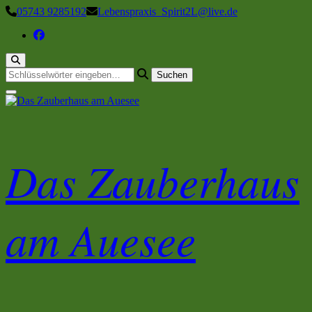
Zum
05743 9285192
Lebenspraxis_Spirit2L@live.de
Inhalt
springen
Suchst
du
nach
etwas?
Das Zauberhaus
am Auesee