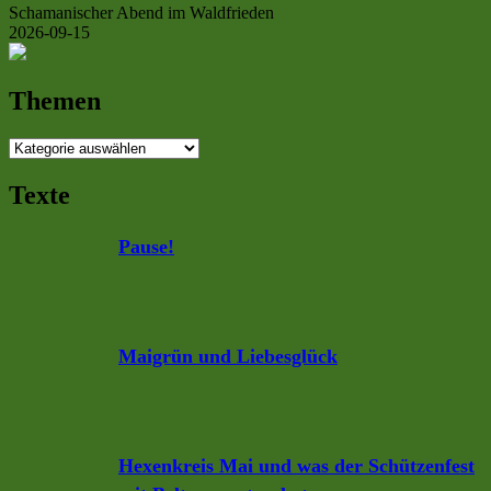
Schamanischer Abend im Waldfrieden
2026-09-15
Themen
Themen
Texte
Pause!
Maigrün und Liebesglück
Hexenkreis Mai und was der Schützenfest