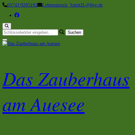
Zum
05743 9285192
Lebenspraxis_Spirit2L@live.de
Inhalt
springen
Suchst
du
nach
etwas?
Das Zauberhaus
am Auesee