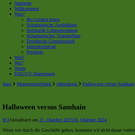
Startseite
Willkommen
Was?
Be-Geistert leben
Schamanische Ausbildung
Spirituelle Lebensberatung
Schamanischer Trommelbau
Druidische Gemeinschaft
Jahreskreisfeste
Preisliste
Wer?
Wo?
Wann
DSGVO /Impressum
Start
MorgensternSpirit
Jahreskreis
Halloween versus Samhain
Halloween versus Samhain
IF.I
Aktualisiert am
21. Oktober 2025
18. Oktober 2024
Wenn wir durch die Geschäfte gehen, kommen wir nicht daran vorbei, 