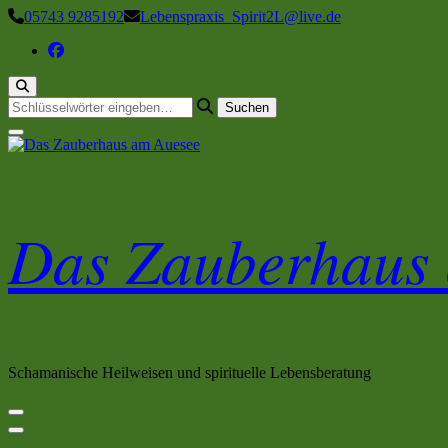
Zum
05743 9285192
Lebenspraxis_Spirit2L@live.de
Inhalt
springen
Suchst
du
nach
etwas?
Das Zauberhaus
Schamanische Heilweisen und spirituelle Lebensberatung