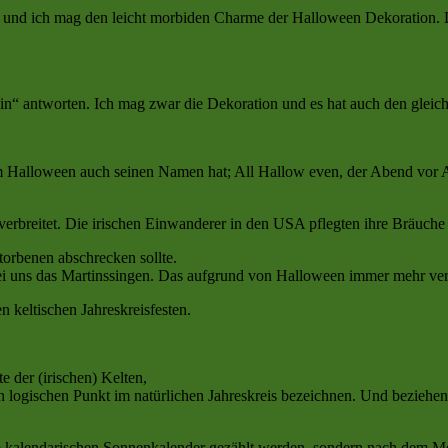
 und ich mag den leicht morbiden Charme der Halloween Dekoration. D
in“ antworten. Ich mag zwar die Dekoration und es hat auch den gleic
m Halloween auch seinen Namen hat; All Hallow even, der Abend vor Al
verbreitet. Die irischen Einwanderer in den USA pflegten ihre Bräuche 
storbenen abschrecken sollte.
bei uns das Martinssingen. Das aufgrund von Halloween immer mehr ve
keltischen Jahreskreisfesten.
e der (irischen) Kelten,
en logischen Punkt im natürlichen Jahreskreis bezeichnen. Und bezieh
im kalendarischen Sonnenkalender gezählt werden, sondern nach dem M