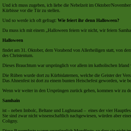
Und ich muss zugeben, ich liebe die Nebelzeit im Oktober/November
Kürbisse vor die Tür zu stellen.
Und so werde ich oft gefragt:
Wie feiert ihr denn Halloween?
Da muss ich mit einem „Halloween feiern wir nicht, wir feiern Samha
Halloween
findet am 31. Oktober, dem Vorabend von Allerheiligen statt, von de
des Christentum.
Dieses Brauchtum war ursprünglich vor allem im katholischen Irland 
Die Rüben wurde dort zu Kürbislaternen, welche die Geister der Ver
Das Ahnenfest ist dort zu einem bunten Heischefest geworden, wie 
Wenn wir weiter in den Ursprüngen zurück gehen, kommen wir zu den 
Samhain
ist – neben Imbolc, Beltane und Lughnasad – eines der vier Hauptfest
Sie sind zwar nicht wissenschaftlich nachgewiesen, würden aber ein
Coligny.
Diese Bauernfeste waren ursprünglich Mondfeste, so dass sie nicht 