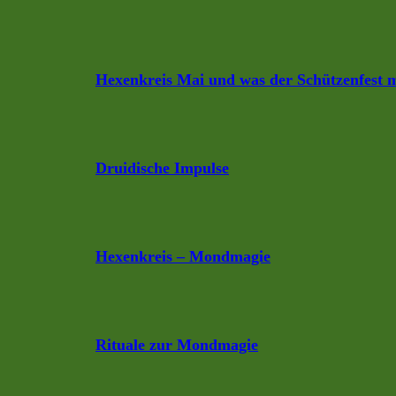
Hexenkreis Mai und was der Schützenfest m
Druidische Impulse
Hexenkreis – Mondmagie
Rituale zur Mondmagie