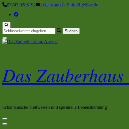
Zum
05743 9285192
Lebenspraxis_Spirit2L@live.de
Inhalt
springen
Suchst
du
nach
etwas?
Das Zauberhaus
Schamanische Heilweisen und spirituelle Lebensberatung