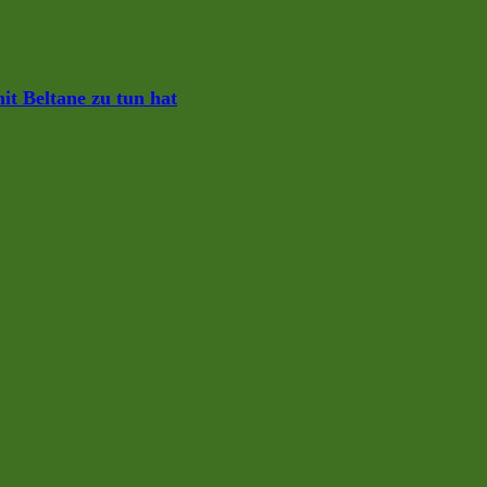
it Beltane zu tun hat