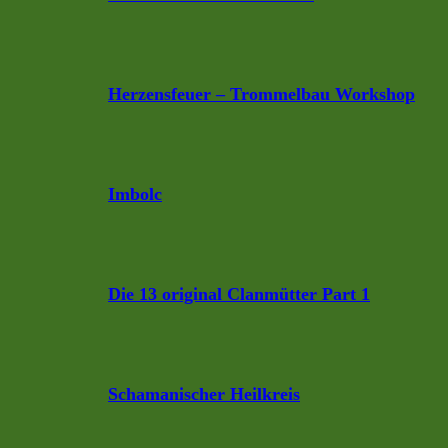
Herzensfeuer – Trommelbau Workshop
Imbolc
Die 13 original Clanmütter Part 1
Schamanischer Heilkreis