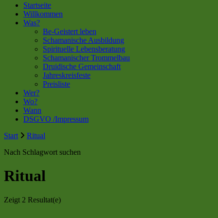
Startseite
Willkommen
Was?
Be-Geistert leben
Schamanische Ausbildung
Spirituelle Lebensberatung
Schamanischer Trommelbau
Druidische Gemeinschaft
Jahreskreisfeste
Preisliste
Wer?
Wo?
Wann
DSGVO /Impressum
Start
Ritual
Nach Schlagwort suchen
Ritual
Zeigt
2 Resultat(e)