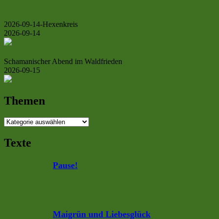
2026-09-14-Hexenkreis
2026-09-14
Schamanischer Abend im Waldfrieden
2026-09-15
Themen
Themen
Texte
Pause!
Maigrün und Liebesglück