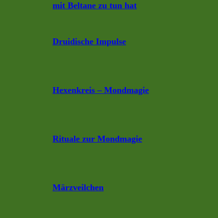
mit Beltane zu tun hat
Druidische Impulse
Hexenkreis – Mondmagie
Rituale zur Mondmagie
Märzveilchen