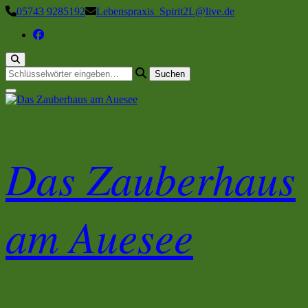
Zum
05743 9285192
Lebenspraxis_Spirit2L@live.de
Inhalt
springen
Suchst
du
nach
etwas?
Das Zauberhaus
am Auesee