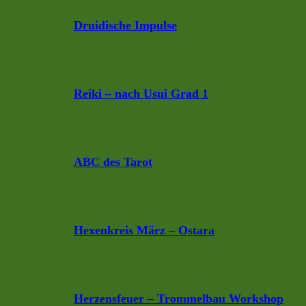
Druidische Impulse
Reiki – nach Usui Grad 1
ABC des Tarot
Hexenkreis März – Ostara
Herzensfeuer – Trommelbau Workshop