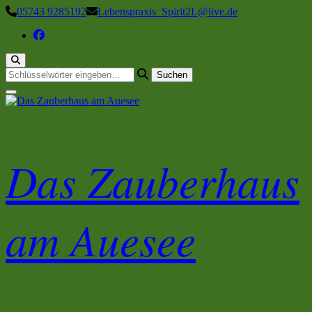
Zum
05743 9285192
Lebenspraxis_Spirit2L@live.de
Inhalt
springen
Suchst
du
nach
etwas?
Das Zauberhaus
am Auesee