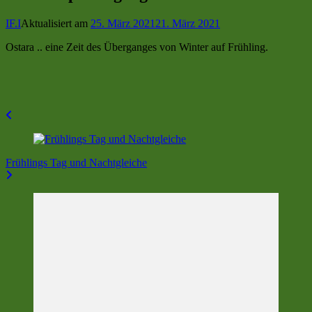
IF.I
Aktualisiert am
25. März 2021
21. März 2021
Ostara .. eine Zeit des Überganges von Winter auf Frühling.
Beitragsnavigation
Frühlings Tag und Nachtgleiche