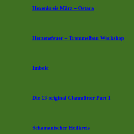
Hexenkreis März – Ostara
Herzensfeuer – Trommelbau Workshop
Imbolc
Die 13 original Clanmütter Part 1
Schamanischer Heilkreis