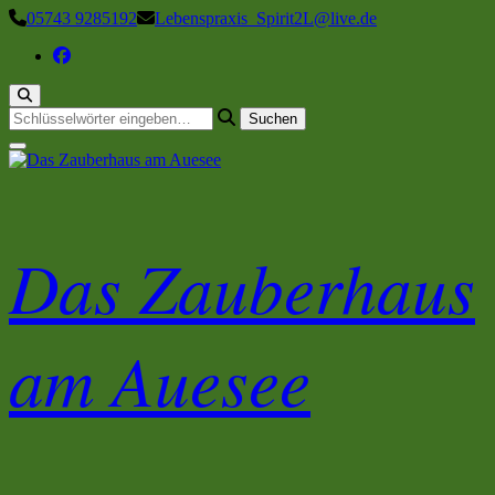
Zum
05743 9285192
Lebenspraxis_Spirit2L@live.de
Inhalt
springen
Suchst
du
nach
etwas?
Das Zauberhaus
am Auesee