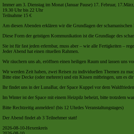
Immer am 3. Dienstag im Monat (Januar Pause) 17. Februar, 17.März
19.30 Uhr bis 22 Uhr
Teilnahme 15 €
Am diesen Abenden erklären wir die Grundlagen der schamanischen Rei
Diese Form der geistigen Kommunikation ist die Grundlage des scha
Sie ist für fast jeden erlernbar, muss aber – wie alle Fertigkeiten – r
Jeder Abend hat einen rituellen Rahmen.
Wir räuchern uns ab, eröffnen einen heiligen Raum und lassen uns v
Wir werden Zeit haben, zwei Reisen zu individuellen Themen zu mach
Bitte eine Decke (oder mehrere) und ein Kissen mitbringen, um es d
Ihr findet uns in der LunaBar, der Space Kuppel vor dem Waldfriede
Im Winter ist der Space mit einem Heizpilz beheizt, bitte trotzdem
Bitte Rechtzeitig anmelden! (bis 12 Uhrdes Veranstaltungstages)
Der Abend findet ab 3 Teilnehmer statt!
2026-08-10-Hexenkreis
2026-08-10