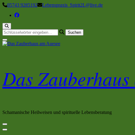
Zum
05743 9285192
Lebenspraxis_Spirit2L@live.de
Inhalt
springen
Suchst
du
nach
etwas?
Das Zauberhaus
Schamanische Heilweisen und spirituelle Lebensberatung