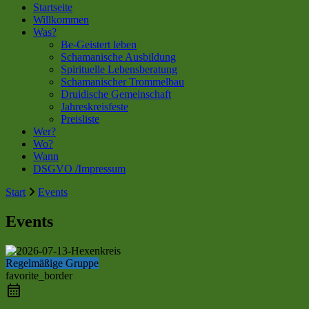
Startseite
Willkommen
Was?
Be-Geistert leben
Schamanische Ausbildung
Spirituelle Lebensberatung
Schamanischer Trommelbau
Druidische Gemeinschaft
Jahreskreisfeste
Preisliste
Wer?
Wo?
Wann
DSGVO /Impressum
Start
Events
Events
Regelmäßige Gruppe
favorite_border