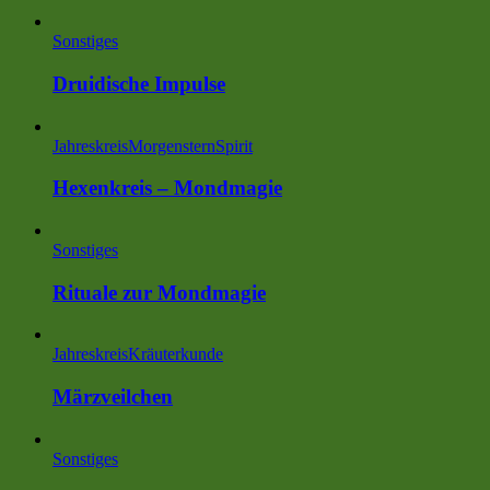
Sonstiges
Druidische Impulse
Jahreskreis
MorgensternSpirit
Hexenkreis – Mondmagie
Sonstiges
Rituale zur Mondmagie
Jahreskreis
Kräuterkunde
Märzveilchen
Sonstiges