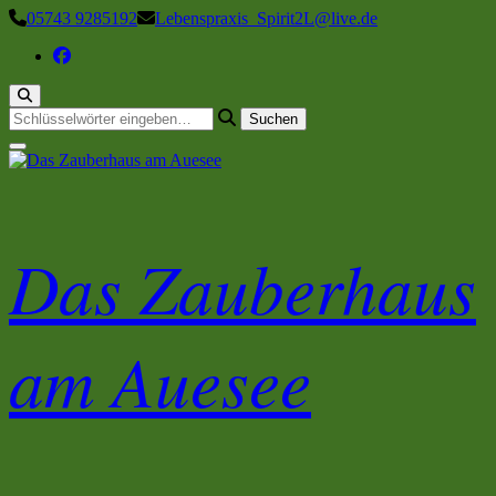
Zum
05743 9285192
Lebenspraxis_Spirit2L@live.de
Inhalt
springen
Suchst
du
nach
etwas?
Das Zauberhaus
am Auesee