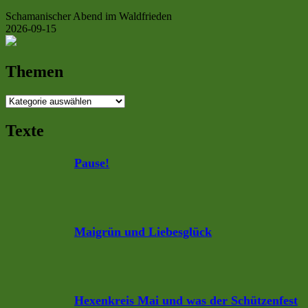
Schamanischer Abend im Waldfrieden
2026-09-15
Themen
Themen
Texte
Pause!
Maigrün und Liebesglück
Hexenkreis Mai und was der Schützenfest