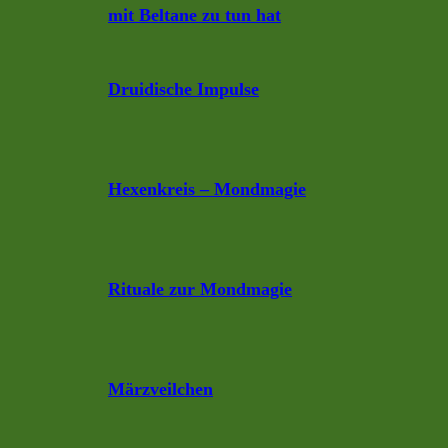
mit Beltane zu tun hat
Druidische Impulse
Hexenkreis – Mondmagie
Rituale zur Mondmagie
Märzveilchen