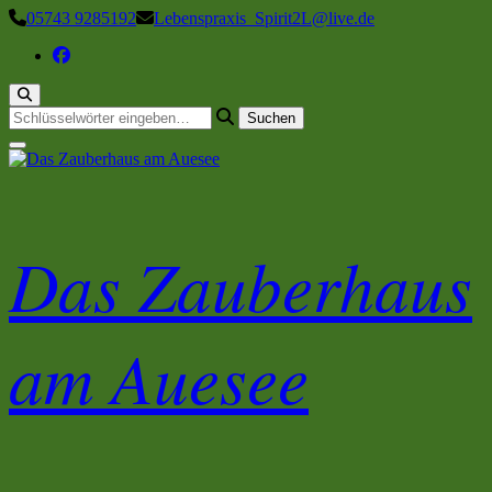
Zum
05743 9285192
Lebenspraxis_Spirit2L@live.de
Inhalt
springen
Suchst
du
nach
etwas?
Das Zauberhaus
am Auesee