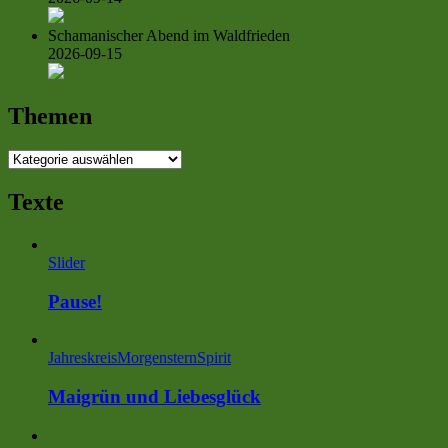
Schamanischer Abend im Waldfrieden
2026-09-15
Themen
Themen
Texte
Slider
Pause!
Jahreskreis
MorgensternSpirit
Maigrün und Liebesglück