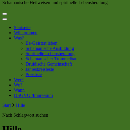
Schamanische Heilweisen und spirituelle Lebensberatung
Startseite
Willkommen
Was?
Be-Geistert leben
Schamanische Ausbildung
Spirituelle Lebensberatung
Schamanischer Trommelbau
Druidische Gemeinschaft
Jahreskreisfeste
Preisliste
Wer?
Wo?
Wann
DSGVO /Impressum
Start
Hille
Nach Schlagwort suchen
Hille