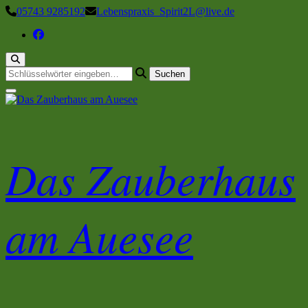
Zum
05743 9285192
Lebenspraxis_Spirit2L@live.de
Inhalt
springen
Suchst
du
nach
etwas?
Das Zauberhaus
am Auesee