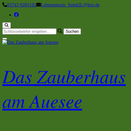
Zum
05743 9285192
Lebenspraxis_Spirit2L@live.de
Inhalt
springen
Suchst
du
nach
etwas?
Das Zauberhaus
am Auesee