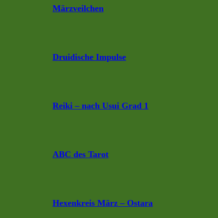
Märzveilchen
Druidische Impulse
Reiki – nach Usui Grad 1
ABC des Tarot
Hexenkreis März – Ostara