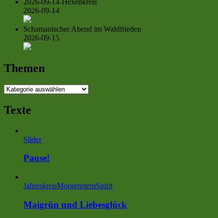
2026-09-14-Hexenkreis
2026-09-14
Schamanischer Abend im Waldfrieden
2026-09-15
Themen
Themen
Texte
Slider
Pause!
Jahreskreis
MorgensternSpirit
Maigrün und Liebesglück