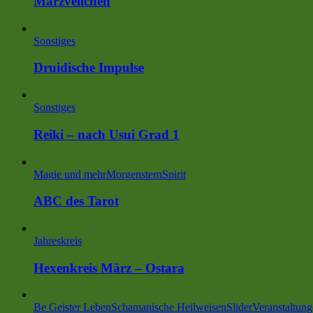
Märzveilchen
Sonstiges
Druidische Impulse
Sonstiges
Reiki – nach Usui Grad 1
Magie und mehr
MorgensternSpirit
ABC des Tarot
Jahreskreis
Hexenkreis März – Ostara
Be Geister Leben
Schamanische Heilweisen
Slider
Veranstaltun