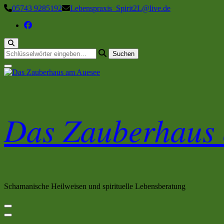
Zum
05743 9285192
Lebenspraxis_Spirit2L@live.de
Inhalt
springen
Suchst
du
nach
etwas?
Das Zauberhaus
Schamanische Heilweisen und spirituelle Lebensberatung