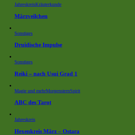
Jahreskreis
Kräuterkunde
Märzveilchen
Sonstiges
Druidische Impulse
Sonstiges
Reiki – nach Usui Grad 1
Magie und mehr
MorgensternSpirit
ABC des Tarot
Jahreskreis
Hexenkreis März – Ostara