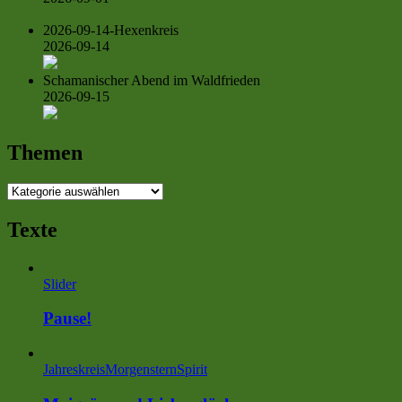
2026-09-14-Hexenkreis
2026-09-14
Schamanischer Abend im Waldfrieden
2026-09-15
Themen
Themen
Texte
Slider
Pause!
Jahreskreis
MorgensternSpirit