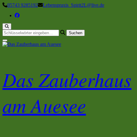
Zum
05743 9285192
Lebenspraxis_Spirit2L@live.de
Inhalt
springen
Suchst
du
nach
etwas?
Das Zauberhaus
am Auesee